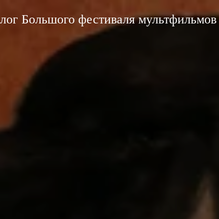
лог Большого фестиваля мультфильмов