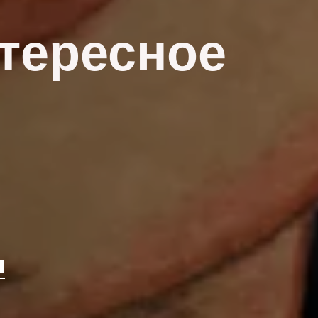
тересное
я