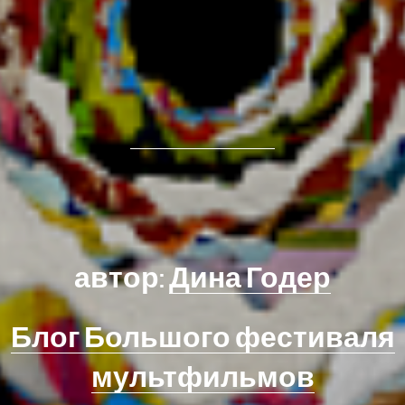
автор:
Дина Годер
Блог Большого фестиваля
мультфильмов