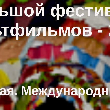
ьшой фести
тфильмов - 
рая. Международн