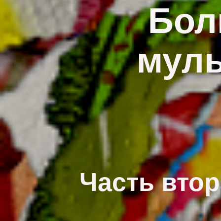
Бол
муль
Часть вто