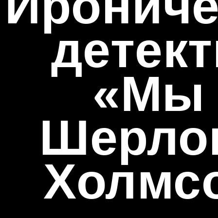
Ирониче
детект
«
Мы 
Шерло
Холмс