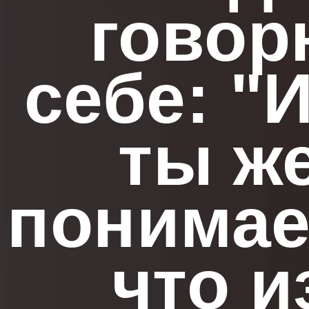
говор
себе: "
ты ж
понимае
что и