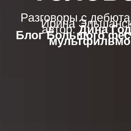
Разговоры с дебюта
Ирина Эльшанс
автор:
Дина Го
Блог Большого фес
мультфильмо