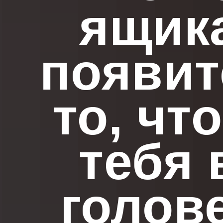
ящик
появит
то, что
тебя 
голов